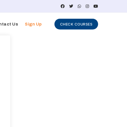
ntact Us
Sign Up
CHECK COURSES