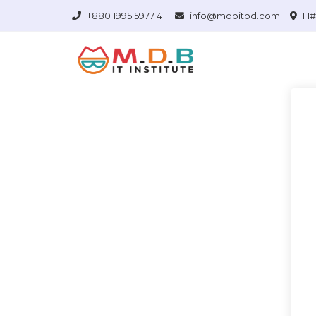
+880 1995 5977 41
info@mdbitbd.com
H# 