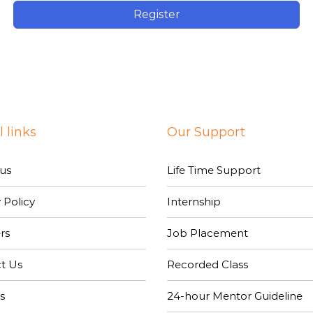
Register
 links
Our Support
us
Life Time Support
 Policy
Internship
rs
Job Placement
t Us
Recorded Class
s
24-hour Mentor Guideline