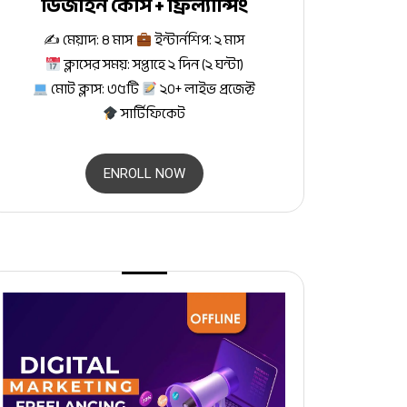
ডিজাইন কোর্স + ফ্রিল্যান্সিং
✍
মেয়াদ: ৪ মাস
ইন্টার্নশিপ: ২ মাস
ক্লাসের সময়: সপ্তাহে ২ দিন (২ ঘন্টা)
মোট ক্লাস: ৩৫টি
২০+ লাইভ প্রজেক্ট
সার্টিফিকেট
ENROLL NOW