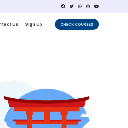
ntact Us
Sign Up
CHECK COURSES