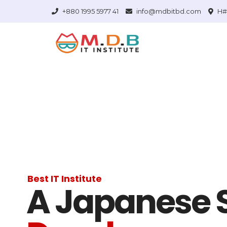
+880 1995 5977 41
info@mdbitbd.com
H# 
Best IT Institute
A Japanese S