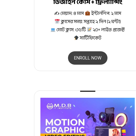
ডিজাইন কোর্স + ফ্রিল্যান্সিং
✍
মেয়াদ: ৪ মাস
ইন্টার্নশিপ: ২ মাস
ক্লাসের সময়: সপ্তাহে ২ দিন (২ ঘন্টা)
মোট ক্লাস: ৩৫টি
২০+ লাইভ প্রজেক্ট
সার্টিফিকেট
ENROLL NOW