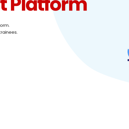
 Platform
form.
trainees.