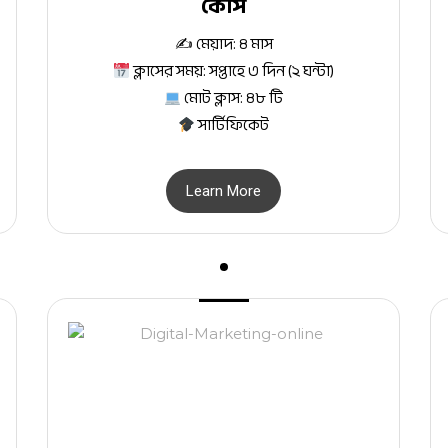
কোর্স
✍️ মেয়াদ: ৪ মাস
ক্লাসের সময়: সপ্তাহে ৩ দিন (২ ঘন্টা)
মোট ক্লাস: ৪৮ টি
সার্টিফিকেট
Learn More