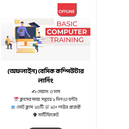
(অফলাইন) বেসিক কম্পিউটার
লার্নিং
✍️ মেয়াদ: ৩ মাস
ক্লাসের সময়: সপ্তাহে ২ দিন (৩ ঘন্টা)
মোট ক্লাস: ২৫টি
২০+ লাইভ প্রজেক্ট
সার্টিফিকেট