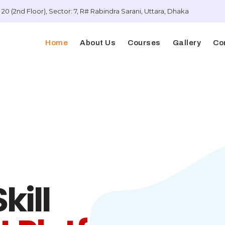
20 (2nd Floor), Sector: 7, R# Rabindra Sarani, Uttara, Dhaka
Home
About Us
Courses
Gallery
Co
kill