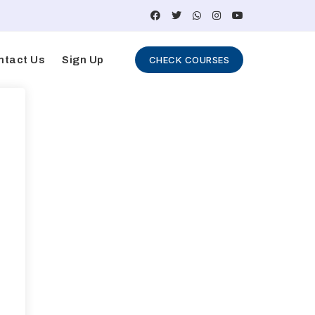
ntact Us
Sign Up
CHECK COURSES