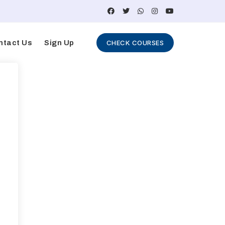
ntact Us
Sign Up
CHECK COURSES