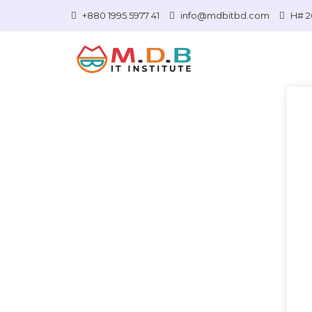
+880 1995 5977 41
info@mdbitbd.com
H# 20