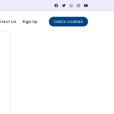
ntact Us
Sign Up
CHECK COURSES