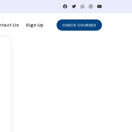
ntact Us
Sign Up
CHECK COURSES