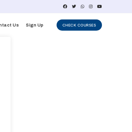
ntact Us
Sign Up
CHECK COURSES