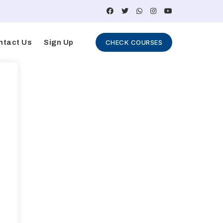
ntact Us
Sign Up
CHECK COURSES