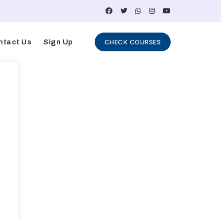
ntact Us
Sign Up
CHECK COURSES