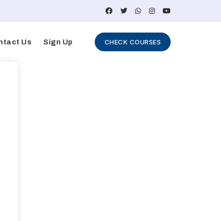
ntact Us
Sign Up
CHECK COURSES