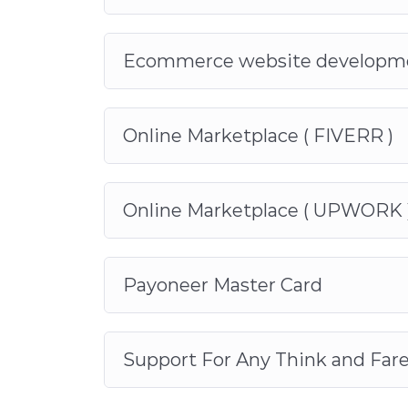
২। প্রতিটি ক্লাসের রেকর্ডেড ভিডিও
————————————————
Ecommerce website developm
অনেক সময় শিক্ষার্থীরা ক্লাসে কিছু টপিক বুঝতে পারেন না,তাই এখানে
ক্লাস করতে পারেন নিশ্চিন্তে। যেকোন অসুবিধায় ভিডিও দেখে আ
Online Marketplace ( FIVERR )
৩। ভার্চুয়াল ইন্টার্নশিপ
——————————
Online Marketplace ( UPWORK 
এমডিবি ফ্রিল্যান্সিং আইটি ইন্সটিটিউট এর শিক্ষার্থীদের জন্য রয়েছে
জায়গা রয়েছে। তাই কোর্স শেষ করে আপনি ঘরে বসে ইন্ডাস্ট্রি এক্সপার্
ক্লাইন্টভিত্তিক কাজে রয়েছে পেমেন্ট এর সুবিধা।
Payoneer Master Card
কোর্স শুরু করতে যা যা লাগবে
১. একটি ল্যাপটপ / ডেস্কটপ
Support For Any Think and Far
২. ইন্টারনেট কানেকশন
৩. কোন রকমের পূর্বের অভিজ্ঞতা এর প্রয়োজন নেই। আমরা সমস্ত 