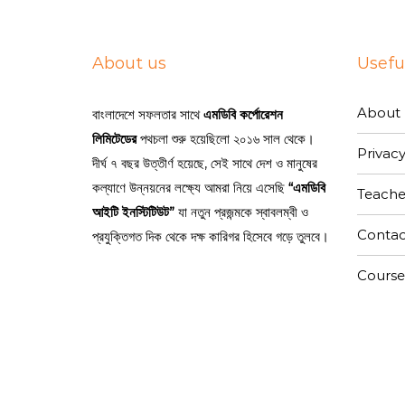
কোর্স ফি:
About us
Useful
কোর্স
ফি
ইনস্টলমেন্টের (
কিস্তি
) মাধ্যমে পরিশোধ করার সুযোগ!!!। ক
About 
বাংলাদেশে সফলতার সাথে
এমডিবি কর্পোরেশন
01995597942 (Call & WhatsApp)
01995597741 (Call & WhatsApp)
লিমিটেডের
পথচলা শুরু হয়েছিলো ২০১৬ সাল থেকে।
Privacy
দীর্ঘ ৭ বছর উত্তীর্ণ হয়েছে, সেই সাথে দেশ ও মানুষের
কল্যাণে উন্নয়নের লক্ষ্যে আমরা নিয়ে এসেছি
“এমডিবি
Show Less
Teache
আইটি ইনস্টিটিউট”
যা নতুন প্রজন্মকে স্বাবলম্বী ও
Contac
প্রযুক্তিগত দিক থেকে দক্ষ কারিগর হিসেবে গড়ে তুলবে।
Course