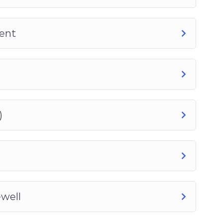
ent
 রয়েছে প্রতিটি ক্লাস শেষে রেকর্ডেড ভিডিও প্রদানের সুবিধা। এখন শিক্ষার্থীরা
পনি নিজেই যেকোন সমস্যার সমাধান করতে পারবেন।
)
 ইন্টার্নশিপের সুযোগ। ভার্চুয়াল হলেও এখানে বাস্তব অফিসের অভিজ্ঞতা অর্জনের
টের সাথে কাজ করার সুযোগ পাবেন ভার্চুয়াল ইন্টার্নশিপের মাধ্যমে। তাছাড়া
ewell
কনটেন্ট বেসিক থেকে শিখাবো