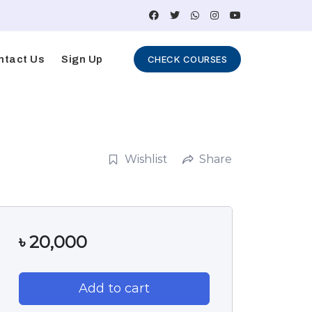
ntact Us
Sign Up
CHECK COURSES
Wishlist
Share
৳
20,000
Add to cart