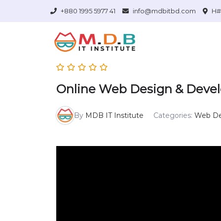
+880 1995 5977 41
info@mdbitbd.com
H# 
Online Web Design & Devel
By
MDB IT Institute
Categories:
Web De