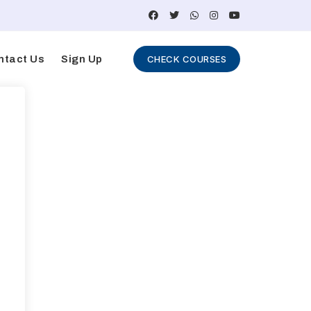
ntact Us
Sign Up
CHECK COURSES