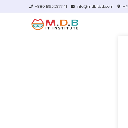
+880 1995 5977 41
info@mdbitbd.com
H# 