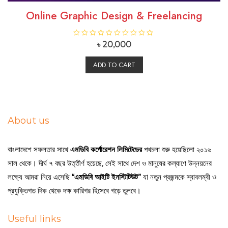
Online Graphic Design & Freelancing
R
R
৳
20,000
a
a
t
t
e
e
ADD TO CART
d
d
0
0
o
o
u
u
t
t
o
o
f
f
5
5
About us
বাংলাদেশে সফলতার সাথে
এমডিবি কর্পোরেশন লিমিটেডের
পথচলা শুরু হয়েছিলো ২০১৬
সাল থেকে। দীর্ঘ ৭ বছর উত্তীর্ণ হয়েছে, সেই সাথে দেশ ও মানুষের কল্যাণে উন্নয়নের
লক্ষ্যে আমরা নিয়ে এসেছি
“এমডিবি আইটি ইনস্টিটিউট”
যা নতুন প্রজন্মকে স্বাবলম্বী ও
প্রযুক্তিগত দিক থেকে দক্ষ কারিগর হিসেবে গড়ে তুলবে।
Useful links