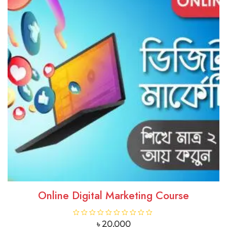
Online Digital Marketing Course
R
R
৳
20,000