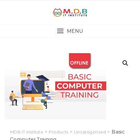
MENU
>
>
>
Basic
MDB IT Institute
Products
Uncategorized
Computer Training