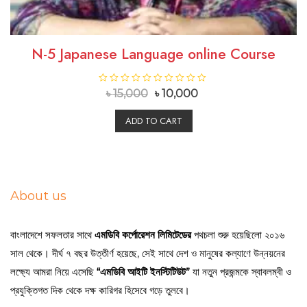
N-5 Japanese Language online Course
R
R
৳
15,000
৳
10,000
a
a
t
t
e
e
ADD TO CART
d
d
0
0
o
o
u
u
t
t
o
o
f
f
5
5
About us
বাংলাদেশে সফলতার সাথে
এমডিবি কর্পোরেশন লিমিটেডের
পথচলা শুরু হয়েছিলো ২০১৬
সাল থেকে। দীর্ঘ ৭ বছর উত্তীর্ণ হয়েছে, সেই সাথে দেশ ও মানুষের কল্যাণে উন্নয়নের
লক্ষ্যে আমরা নিয়ে এসেছি
“এমডিবি আইটি ইনস্টিটিউট”
যা নতুন প্রজন্মকে স্বাবলম্বী ও
প্রযুক্তিগত দিক থেকে দক্ষ কারিগর হিসেবে গড়ে তুলবে।