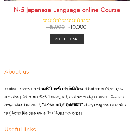
N-5 Japanese Language online Course
R
R
৳
15,000
৳
10,000
a
a
t
t
e
e
ADD TO CART
d
d
0
0
o
o
u
u
t
t
o
o
f
f
5
5
About us
বাংলাদেশে সফলতার সাথে
এমডিবি কর্পোরেশন লিমিটেডের
পথচলা শুরু হয়েছিলো ২০১৬
সাল থেকে। দীর্ঘ ৭ বছর উত্তীর্ণ হয়েছে, সেই সাথে দেশ ও মানুষের কল্যাণে উন্নয়নের
লক্ষ্যে আমরা নিয়ে এসেছি
“এমডিবি আইটি ইনস্টিটিউট”
যা নতুন প্রজন্মকে স্বাবলম্বী ও
প্রযুক্তিগত দিক থেকে দক্ষ কারিগর হিসেবে গড়ে তুলবে।
Useful links