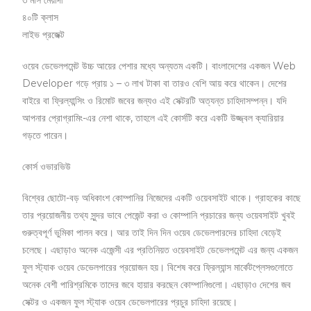
৪০টি ক্লাস
লাইভ প্রজেক্ট
ওয়েব ডেভেলপমেন্ট উচ্চ আয়ের পেশার মধ্যে অন্যতম একটি। বাংলাদেশের একজন Web
Developer গড়ে প্রায় ১ – ৩ লাখ টাকা বা তারও বেশি আয় করে থাকেন। দেশের
বাইরে বা ফ্রিল্যান্সিং ও রিমোট জবের জন্যও এই সেক্টরটি অত্যন্ত চাহিদাসম্পন্ন। যদি
আপনার প্রোগ্রামিং-এর নেশা থাকে, তাহলে এই কোর্সটি করে একটি উজ্জ্বল ক্যারিয়ার
গড়তে পারেন।
কোর্স ওভারভিউ
বিশ্বের ছোটো-বড় অধিকাংশ কোম্পানির নিজেদের একটি ওয়েবসাইট থাকে। গ্রাহকের কাছে
তার প্রয়োজনীয় তথ্য সুন্দর ভাবে পেজেন্ট করা ও কোম্পানি প্রচারের জন্য ওয়েবসাইট খুবই
গুরুত্বপূর্ণ ভুমিকা পালন করে। আর তাই দিন দিন ওয়েব ডেভেলপারদের চাহিদা বেড়েই
চলেছে। এছাড়াও অনেক এজেন্সী এর প্রতিনিয়ত ওয়েবসাইট ডেভেলপমেন্ট এর জন্য একজন
ফুল স্ট্যাক ওয়েব ডেভেলপারের প্রয়োজন হয়। বিশেষ করে ফ্রিল্যান্স মার্কেটপ্লেসগুলোতে
অনেক বেশী পারিশ্রমিকে তাদের জবে হায়ার করছেন কোম্পানিগুলো। এছাড়াও দেশের জব
সেক্টর ও একজন ফুল স্ট্যাক ওয়েব ডেভেলপারের প্রচুর চাহিদা রয়েছে।