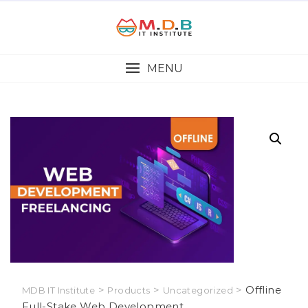
MENU
>
>
>
Offline
MDB IT Institute
Products
Uncategorized
Full-Stake Web Development