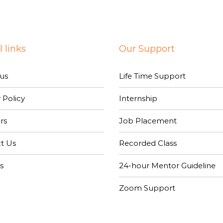
 links
Our Support
us
Life Time Support
 Policy
Internship
rs
Job Placement
t Us
Recorded Class
s
24-hour Mentor Guideline
Zoom Support