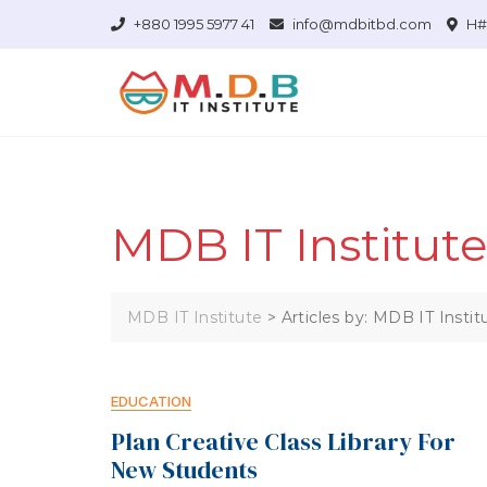
+880 1995 5977 41
info@mdbitbd.com
H# 
MDB IT Institute
MDB IT Institute
>
Articles by: MDB IT Instit
EDUCATION
Plan Creative Class Library For
New Students