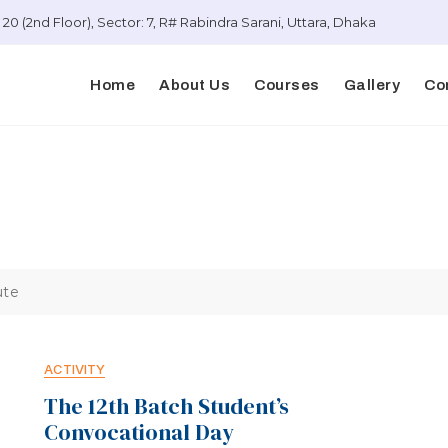
20 (2nd Floor), Sector: 7, R# Rabindra Sarani, Uttara, Dhaka
Home
About Us
Courses
Gallery
Co
ute
ACTIVITY
The 12th Batch Student’s
Convocational Day