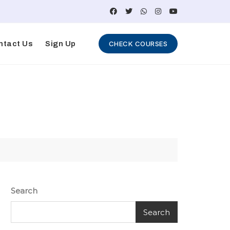
ntact Us
Sign Up
CHECK COURSES
Search
Search